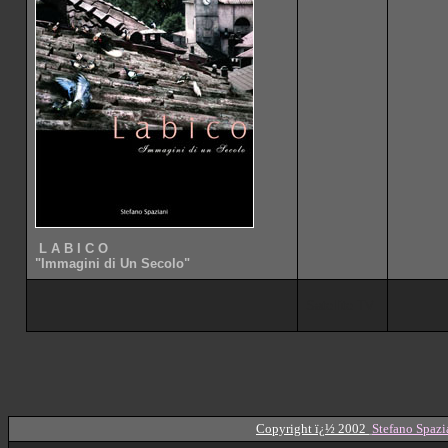
L
A B I C O
"Immagini di Un Secolo"
Satellite TV
Copyright ï¿½ 2002
Stefano Spazi